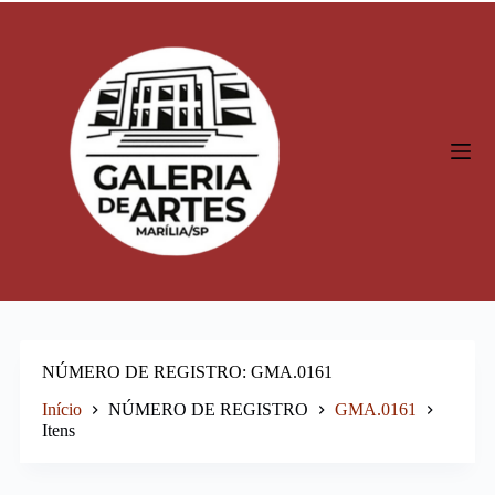
P
u
l
a
r
p
a
r
a
o
c
o
n
t
e
ú
d
o
NÚMERO DE REGISTRO
GMA.0161
Início
NÚMERO DE REGISTRO
GMA.0161
Itens