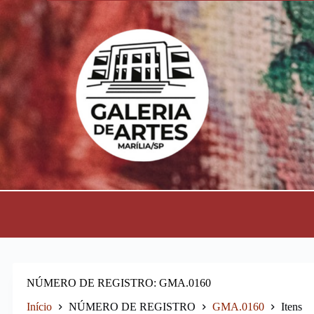
P
u
l
a
r
p
a
r
a
o
c
o
n
t
e
ú
d
o
NÚMERO DE REGISTRO
GMA.0160
Início
NÚMERO DE REGISTRO
GMA.0160
Itens