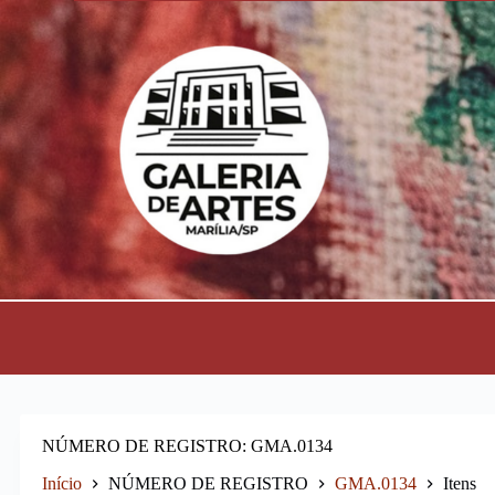
P
u
l
a
r
p
a
r
a
o
c
o
n
t
e
ú
d
o
NÚMERO DE REGISTRO
GMA.0134
Início
NÚMERO DE REGISTRO
GMA.0134
Itens