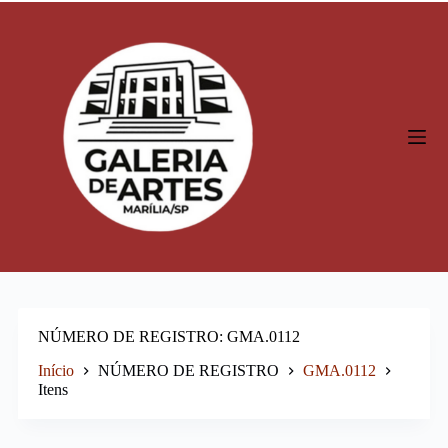
P
u
l
a
r
p
a
r
a
o
c
o
n
t
e
ú
d
o
NÚMERO DE REGISTRO
GMA.0112
Início
NÚMERO DE REGISTRO
GMA.0112
Itens