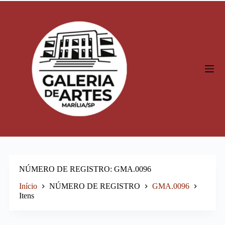
P
u
l
a
r
p
a
r
a
o
c
o
n
t
e
ú
d
o
NÚMERO DE REGISTRO
GMA.0096
Início
NÚMERO DE REGISTRO
GMA.0096
Itens