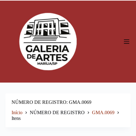
P
u
l
a
r
p
a
r
a
o
c
o
n
t
e
ú
d
o
NÚMERO DE REGISTRO
GMA.0069
Início
NÚMERO DE REGISTRO
GMA.0069
Itens