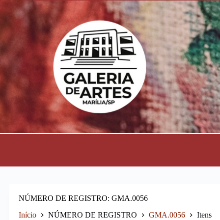
P
u
l
a
r
p
a
r
a
o
c
o
n
t
e
ú
d
o
NÚMERO DE REGISTRO
GMA.0056
Início
NÚMERO DE REGISTRO
GMA.0056
Itens