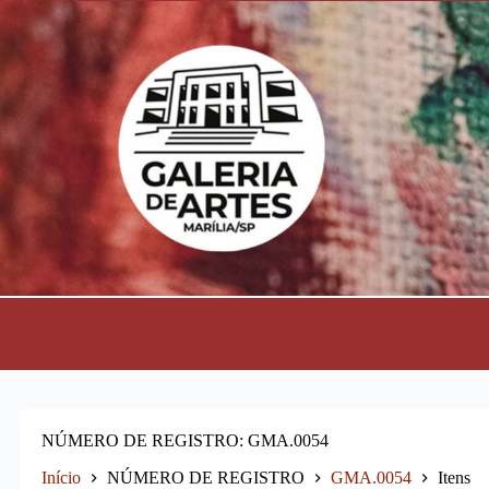
P
u
l
a
r
p
a
r
a
o
c
o
n
t
e
ú
d
o
NÚMERO DE REGISTRO
GMA.0054
Início
NÚMERO DE REGISTRO
GMA.0054
Itens