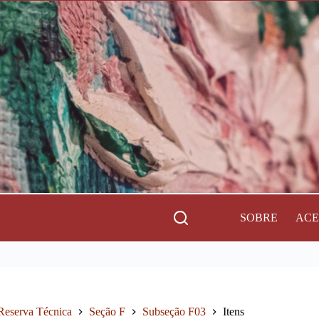
SOBRE
AC
Reserva Técnica
Seção F
Subseção F03
Itens