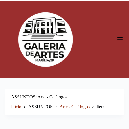
P
u
l
a
r
p
a
r
a
o
c
o
n
t
e
ú
d
o
ASSUNTOS
Arte - Catálogos
Início
ASSUNTOS
Arte - Catálogos
Itens