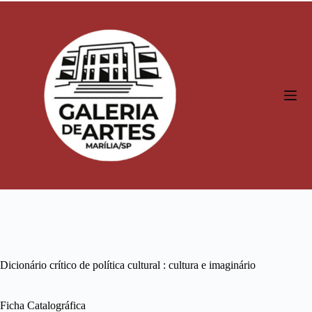
P
u
l
a
r
p
a
r
a
o
c
o
n
t
e
ú
d
o
Dicionário crítico de política cultural : cultura e imaginário
Ficha Catalográfica