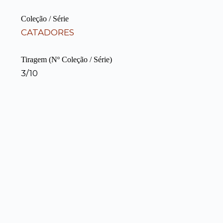
Coleção / Série
CATADORES
Tiragem (Nº Coleção / Série)
3/10
ITEM ANTERIOR
Catadores